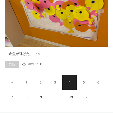
「金魚が逃げた」ごっこ
活動
2021.11.15
«
1
2
3
4
5
6
7
8
9
…
19
»