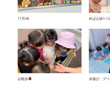
11月
めばえ組/バ
お散歩
水遊び、プー