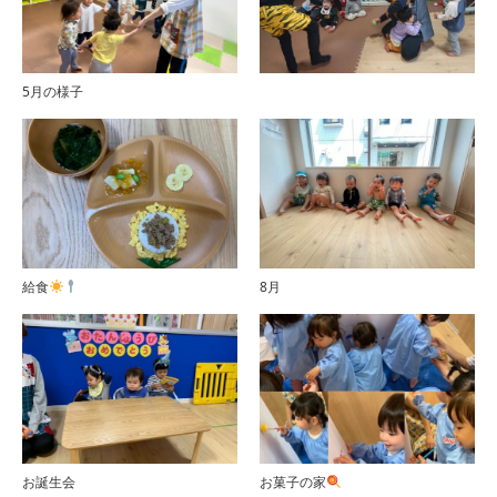
5月の様子
給食
8月
お誕生会
お菓子の家