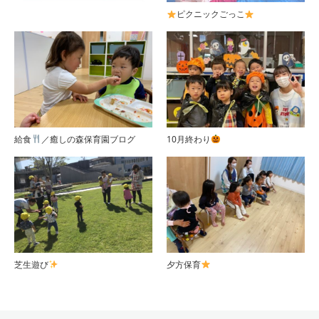
ピクニックごっこ
給食
／癒しの森保育園ブログ
10月終わり
芝生遊び
夕方保育